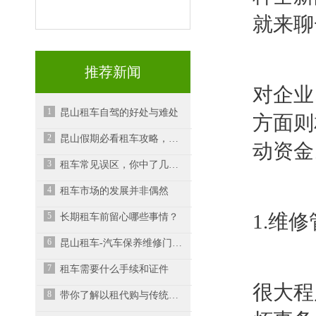
就来聊
推荐新闻
对企业
1
昆山租车自驾的好处与难处
方面则
2
昆山假期必看租车攻略，租车平台如何选择？
动资金
3
租车常见误区，你中了几条？
4
租车市场的发展并非偶然
5
1.维
长期租车前留心哪些事情？
6
昆山租车-汽车保养维修门道多，车主需要多留几个心眼
7
租车需要什么手续和证件
很大程
8
带你了解以租代购与传统的租车业务有什么区别