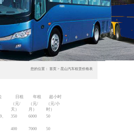
您的位置：
首页
> 昆山汽车租赁价格表
位
日租
年租
超小时
（元/
（元/
（元/小
天）
月）
时）
9、
350
6000
50
400
7000
50