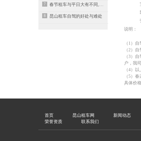
7
春节租车与平日大有不同,几个建议教你预防租车陷阱
8
昆山租车自驾的好处与难处
说明：
（1）自
（2）自
（3）自
户，我
（4）
（5）春
具体价
首页
昆山租车网
新闻动态
荣誉资质
联系我们