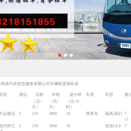
运商旅汽车租赁服务有限公司车辆租赁报价表
车型
座位
日租
年租
超小时
车类
车型
座
（元/
（元/
（元/小
天）
月）
时）
大众捷达
5
150
3000
30
商务车
瑞风/风行
7、
11
现代伊兰
5
150
3000
30
别克GL8
7