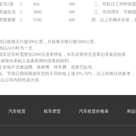
宝马5系
300
二、司机日工作时间是
5
950
凯迪拉克
5
3000
300
三、市内用车，可根据
劳斯莱斯
5
5500
400
四、以上车辆未全录，
驾日租每天行驶300公里，月租每月限行驶5000公里。
驾以24小时为一天.
驾车还车时需暂扣2000元违章押金，30天后查明无违章记录返还给客
司保留向承租人追索租期内违章的权利。
以上价格不含燃油费、路桥费、停车费、违章罚款等。
运、节假日期间根据车型的不同价格上涨30%-50%，以上价格仅供参考，
格以公司内部恰谈为准。
汽车租赁
租车类型
汽车租赁价格表
和运