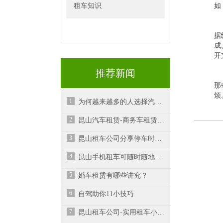
租车知识
如
据
成
开
推荐新闻
那
烦
1
为何越来越多的人选择汽车租赁？
2
昆山汽车租赁-商务车租赁时应该注意些什么？
3
昆山租车公司分享停车时车头向外的好处
4
昆山手机租车可随时随地租到车辆
5
婚车租赁有哪些讲究？
6
自驾助你11小技巧
7
昆山租车公司-实用租车小技巧