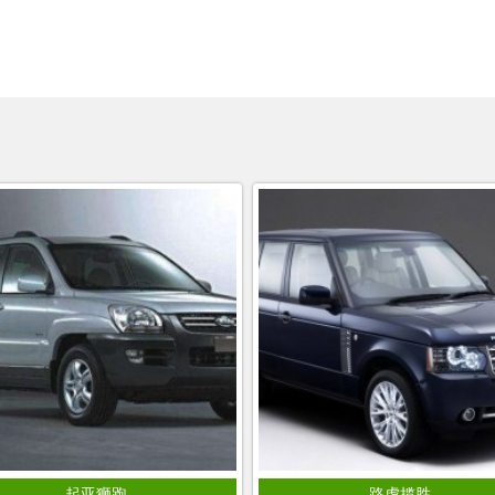
起亚狮跑
路虎揽胜