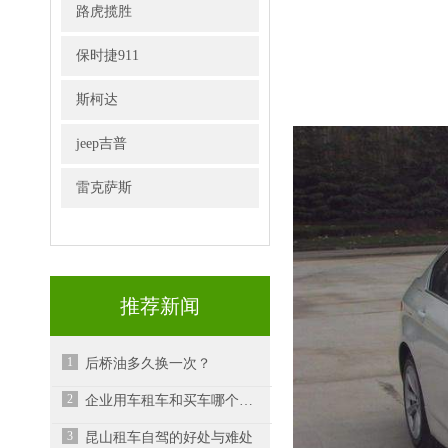
路虎揽胜
保时捷911
斯柯达
jeep吉普
雷克萨斯
推荐新闻
1
后桥油多久换一次？
2
企业用车租车和买车哪个更好？
3
昆山租车自驾的好处与难处