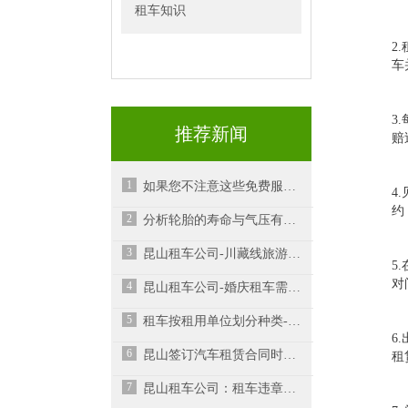
租车知识
2
车
3
推荐新闻
赔
1
如果您不注意这些免费服务，将会损失很多
4
约
2
分析轮胎的寿命与气压有很密切关系
3
昆山租车公司-川藏线旅游应该如何挑选车型？
5
对
4
昆山租车公司-婚庆租车需要注意什么？
5
租车按租用单位划分种类-昆山租车
6
6
昆山签订汽车租赁合同时一定要注意细节
租
7
昆山租车公司：租车违章了如何处理？