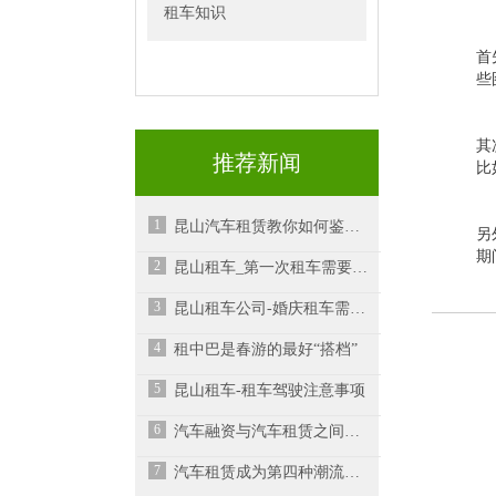
租车知识
首
些
其
推荐新闻
比
1
昆山汽车租赁教你如何鉴别车况避免事故
另
期
2
昆山租车_第一次租车需要什么？如果您必须延迟退车怎么办？
3
昆山租车公司-婚庆租车需要注意什么？
4
租中巴是春游的最好“搭档”
5
昆山租车-租车驾驶注意事项
6
汽车融资与汽车租赁之间的区别是什么呢？-昆山租车
7
汽车租赁成为第四种潮流出行方式