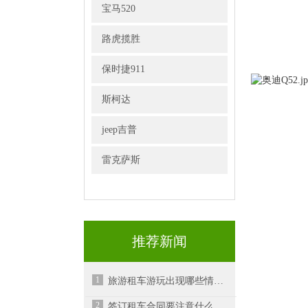
宝马520
路虎揽胜
保时捷911
斯柯达
jeep吉普
雷克萨斯
推荐新闻
1
旅游租车游玩出现哪些情形需要租车者负责
2
签订租车合同要注意什么问题