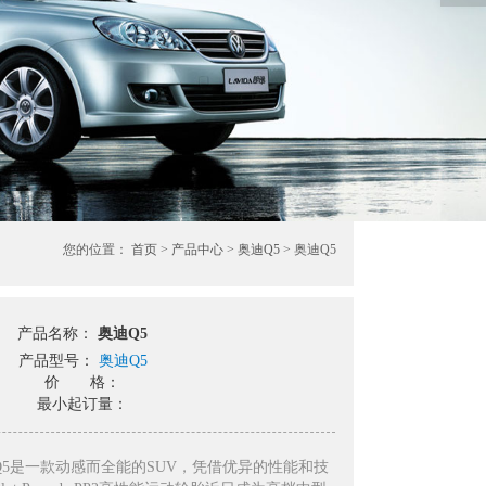
您的位置：
首页
>
产品中心
>
奥迪Q5
> 奥迪Q5
产品名称：
奥迪Q5
产品型号：
奥迪Q5
价 格：
最小起订量：
Q5是一款动感而全能的SUV，凭借优异的性能和技