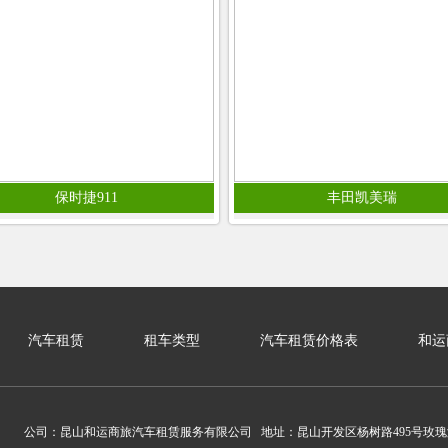
保时捷911
丰田凯美瑞
汽车租赁
租车类型
汽车租赁价格表
和运
公司：昆山和运商旅汽车租赁服务有限公司 地址：昆山开发区杨树路495号玫瑰湾