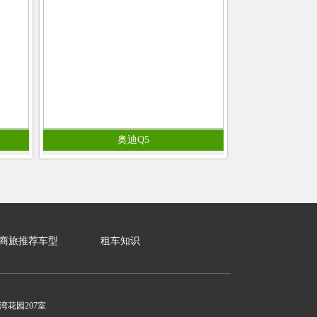
奥迪Q5
商旅推荐车型
租车知识
花园207室