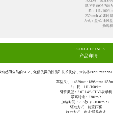
术优势，米其林Pil
SUV奥迪Q5的原配轮
耗：11L/100/
230km/h 加速
方式：盘式/通风盘式 
舱容积
PRODUCT DETAILS
产品详情
动感而全能的SUV，凭借优异的性能和技术优势，米其林Pilot Preced
。
车型尺寸：4629mm×1898mm×1655
油 耗：11L/100/km
引擎类型：2.0T L4/3.0T V6发动机
最高时速：230km/h
加速时间：7~8秒（0-100km/h）
驱动方式：前置四驱
制动方式：盘式/通风盘式