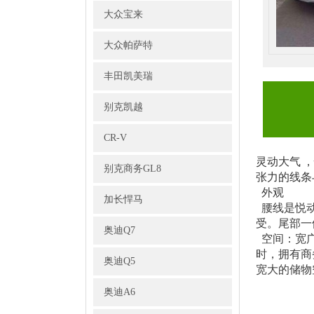
大众宝来
大众帕萨特
丰田凯美瑞
别克凯越
CR-V
灵动大气 
别克商务GL8
张力的线条
外观
加长悍马
腰线是悦动
受。尾部一
奥迪Q7
空间：宽广舒
时，拥有商
奥迪Q5
宽大的储物
奥迪A6