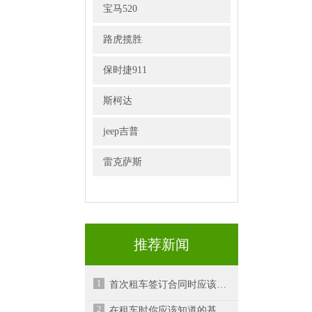
宝马520
路虎揽胜
保时捷911
斯柯达
jeep吉普
雷克萨斯
推荐新闻
1
首次租车签订合同时应该注意什么？
2
在租车时你应该知道的基本知识-昆山租车公司