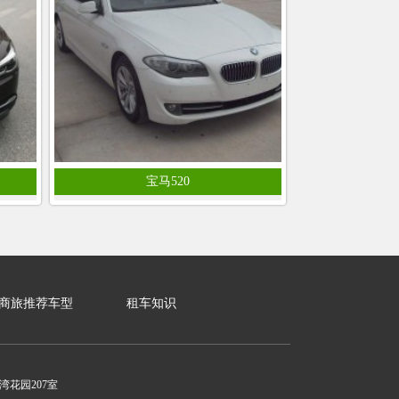
宝马520
商旅推荐车型
租车知识
花园207室