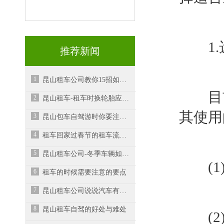
1.
推荐新闻
1
昆山租车公司教你15招如何节油
目前
2
昆山租车-租车时换轮胎应注意什么？
其使用
3
昆山包车自驾游时你要注意的事项有哪些呢？
4
租车回家过春节的租车流程有哪些呢？-昆山租车公司
5
昆山租车公司-冬季车辆如何保养？
(1)
6
租车的时候需要注意的要点
7
昆山租车公司说说汽车有哪些部位需要重点保养
8
昆山租车自驾的好处与难处
(2)