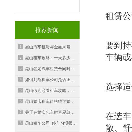
租赁公
推荐新闻
要到持
1
昆山汽车租赁与金融风暴
车辆或
2
昆山租车攻略：一天多少钱，如何选择划算的租车服务？
3
昆山签定汽车租赁合同时需注意的事项
4
如何判断租车公司是否正规呢？-昆山租车公司
选择适
5
昆山假期必看租车攻略，租车平台如何选择？
6
昆山婚庆租车价格绕过婚庆中介能省不少
7
关于在婚庆包车时容易忽视的几件事
在选车
8
昆山租车公司_停车习惯很大程度上决定了汽车漆面的好坏
敞、舒